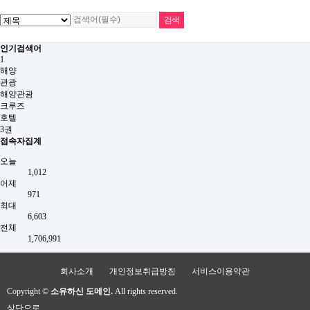
인기검색어
1
해양
관광
해양관광
크루즈
호텔
3권
접속자집계
오늘
1,012
어제
971
최대
6,603
전체
1,706,991
회사소개
개인정보취급방침
서비스이용약관
Copyright ©
소유하신 도메인.
All rights reserved.
상단으로