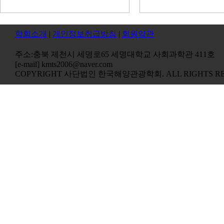
학회소개
|
개인정보취급방침
|
회원약관
주소:충북 제천시 세명로65 세명대학교 사회과학관 411호
[e-mail] kmts2006@naver.com
COPYRIGHT 사단법인 한국해양관광학회. ALL RIGHTS RE